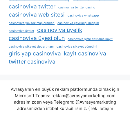
casinoviva twitter
casinoviva twitter casino
casinoviva web sitesi
casinoviva whatsapp
casinoviva yüksek maç oranları
casinoviva çevrimiçi i̇letişim
casinoviva üyelik
casinoviva üyeler
casinoviva üyesi olun
casinoviva şifre sıfırlama kayıt
casinoviva şikayet departmanı
casinoviva şikayet yönetimi
giris yap casinoviva
kayit casinoviva
twitter casinoviva
Avrasya'nın en büyük reklam platformunda olmak için
Microsoft Teams:
reklam@avrasyamarketing.com
adresimizden veya Telegram: @Avrasyamarketing
adresimizden irtibat kurabilirsiniz. (Tek iletişim
adreslerimiz teams / telegram ve mail adresimizdir.
Harici hiçbir iletişim adresimiz bulunmamaktadır.
Lütfen itibar etmeyiniz.) Türkiye yasalarına göre 7258