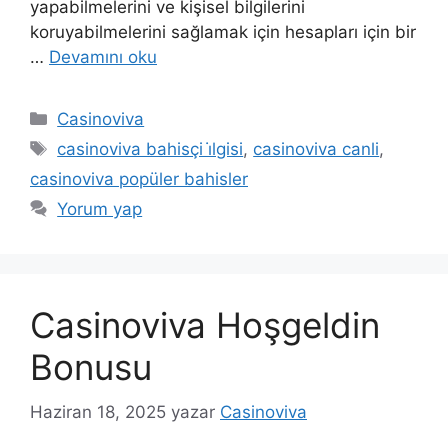
yapabilmelerini ve kişisel bilgilerini
koruyabilmelerini sağlamak için hesapları için bir
…
Devamını oku
Kategoriler
Casinoviva
Etiketler
casinoviva bahisçi i̇lgisi
,
casinoviva canli
,
casinoviva popüler bahisler
Yorum yap
Casinoviva Hoşgeldin
Bonusu
Haziran 18, 2025
yazar
Casinoviva