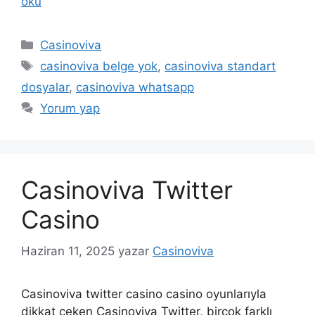
oku
Kategoriler
Casinoviva
Etiketler
casinoviva belge yok
,
casinoviva standart
dosyalar
,
casinoviva whatsapp
Yorum yap
Casinoviva Twitter
Casino
Haziran 11, 2025
yazar
Casinoviva
Casinoviva twitter casino casino oyunlarıyla
dikkat çeken Casinoviva Twitter, birçok farklı