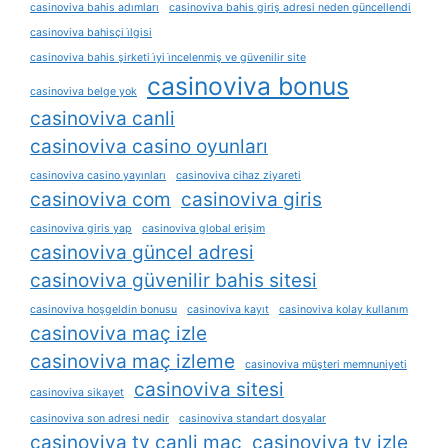
casinoviva bahis adımları
casinoviva bahis giriş adresi neden güncellendi
casinoviva bahisçi i̇lgisi
casinoviva bahis şirketi i̇yi i̇ncelenmiş ve güvenilir site
casinoviva bonus
casinoviva belge yok
casinoviva canli
casinoviva casino oyunları
casinoviva casino yayınları
casinoviva cihaz ziyareti
casinoviva com
casinoviva giris
casinoviva giris yap
casinoviva global erişim
casinoviva güncel adresi
casinoviva güvenilir bahis sitesi
casinoviva hoşgeldin bonusu
casinoviva kayıt
casinoviva kolay kullanım
casinoviva maç izle
casinoviva maç izleme
casinoviva müşteri memnuniyeti
casinoviva sitesi
casinoviva sikayet
casinoviva son adresi nedir
casinoviva standart dosyalar
casinoviva tv canli maç
casinoviva tv izle