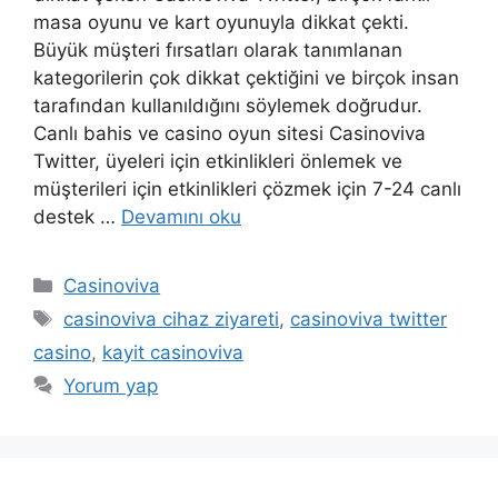
masa oyunu ve kart oyunuyla dikkat çekti.
Büyük müşteri fırsatları olarak tanımlanan
kategorilerin çok dikkat çektiğini ve birçok insan
tarafından kullanıldığını söylemek doğrudur.
Canlı bahis ve casino oyun sitesi Casinoviva
Twitter, üyeleri için etkinlikleri önlemek ve
müşterileri için etkinlikleri çözmek için 7-24 canlı
destek …
Devamını oku
Kategoriler
Casinoviva
Etiketler
casinoviva cihaz ziyareti
,
casinoviva twitter
casino
,
kayit casinoviva
Yorum yap