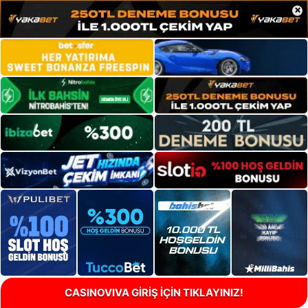
×
CASINOVIVA GİRİŞ İÇİN TIKLAYINIZ!