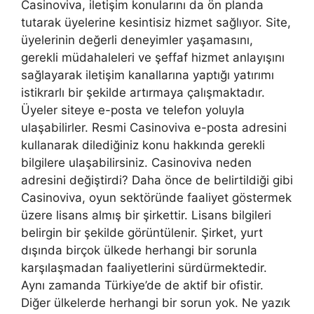
Casinoviva, iletişim konularını da ön planda
tutarak üyelerine kesintisiz hizmet sağlıyor. Site,
üyelerinin değerli deneyimler yaşamasını,
gerekli müdahaleleri ve şeffaf hizmet anlayışını
sağlayarak iletişim kanallarına yaptığı yatırımı
istikrarlı bir şekilde artırmaya çalışmaktadır.
Üyeler siteye e-posta ve telefon yoluyla
ulaşabilirler. Resmi Casinoviva e-posta adresini
kullanarak dilediğiniz konu hakkında gerekli
bilgilere ulaşabilirsiniz. Casinoviva neden
adresini değiştirdi? Daha önce de belirtildiği gibi
Casinoviva, oyun sektöründe faaliyet göstermek
üzere lisans almış bir şirkettir. Lisans bilgileri
belirgin bir şekilde görüntülenir. Şirket, yurt
dışında birçok ülkede herhangi bir sorunla
karşılaşmadan faaliyetlerini sürdürmektedir.
Aynı zamanda Türkiye’de de aktif bir ofistir.
Diğer ülkelerde herhangi bir sorun yok. Ne yazık