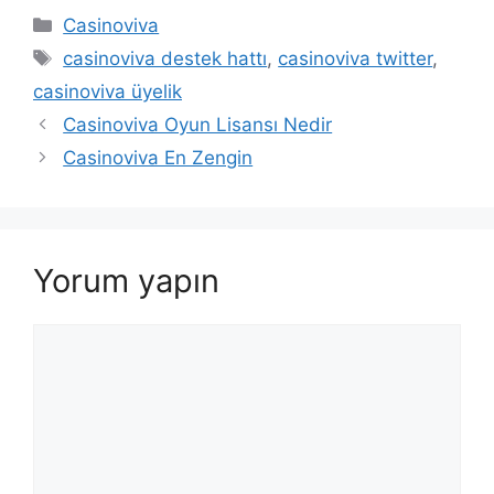
Kategoriler
Casinoviva
Etiketler
casinoviva destek hattı
,
casinoviva twitter
,
casinoviva üyelik
Casinoviva Oyun Lisansı Nedir
Casinoviva En Zengin
Yorum yapın
Yorum