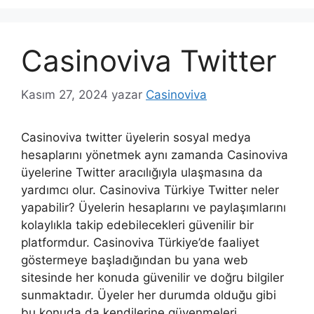
Casinoviva Twitter
Kasım 27, 2024
yazar
Casinoviva
Casinoviva twitter üyelerin sosyal medya
hesaplarını yönetmek aynı zamanda Casinoviva
üyelerine Twitter aracılığıyla ulaşmasına da
yardımcı olur. Casinoviva Türkiye Twitter neler
yapabilir? Üyelerin hesaplarını ve paylaşımlarını
kolaylıkla takip edebilecekleri güvenilir bir
platformdur. Casinoviva Türkiye’de faaliyet
göstermeye başladığından bu yana web
sitesinde her konuda güvenilir ve doğru bilgiler
sunmaktadır. Üyeler her durumda olduğu gibi
bu konuda da kendilerine güvenmeleri