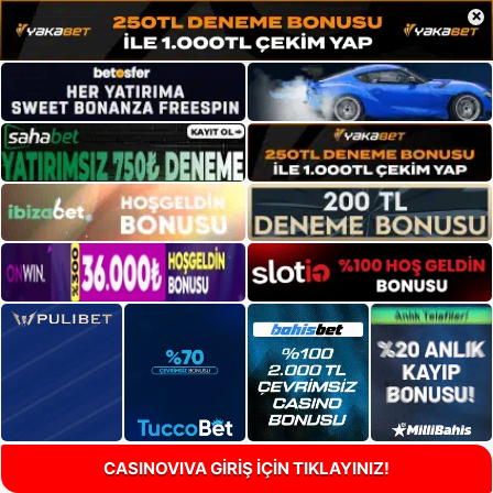
×
CASINOVIVA GİRİŞ İÇİN TIKLAYINIZ!