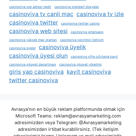
casinoviva son adresi nedir
casinoviva standart dosyalar
casinoviva tv canli maç
casinoviva tv izle
casinoviva twitter
casinoviva twitter casino
casinoviva web sitesi
casinoviva whatsapp
casinoviva yüksek maç oranları
casinoviva çevrimiçi i̇letişim
casinoviva üyelik
casinoviva üyeler
casinoviva üyesi olun
casinoviva şifre sıfırlama kayıt
casinoviva şikayet departmanı
casinoviva şikayet yönetimi
giris yap casinoviva
kayit casinoviva
twitter casinoviva
Avrasya'nın en büyük reklam platformunda olmak için
Microsoft Teams:
reklam@avrasyamarketing.com
adresimizden veya Telegram: @Avrasyamarketing
adresimizden irtibat kurabilirsiniz. (Tek iletişim
adreslerimiz teams / telegram ve mail adresimizdir.