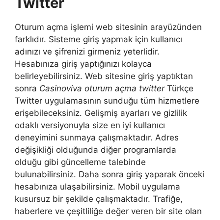
Twitter
Oturum açma işlemi web sitesinin arayüzünden
farklıdır. Sisteme giriş yapmak için kullanıcı
adınızı ve şifrenizi girmeniz yeterlidir.
Hesabınıza giriş yaptığınızı kolayca
belirleyebilirsiniz. Web sitesine giriş yaptıktan
sonra
Casinoviva oturum açma twitter
Türkçe
Twitter uygulamasının sunduğu tüm hizmetlere
erişebileceksiniz. Gelişmiş ayarları ve gizlilik
odaklı versiyonuyla size en iyi kullanıcı
deneyimini sunmaya çalışmaktadır. Adres
değişikliği olduğunda diğer programlarda
olduğu gibi güncelleme talebinde
bulunabilirsiniz. Daha sonra giriş yaparak önceki
hesabınıza ulaşabilirsiniz. Mobil uygulama
kusursuz bir şekilde çalışmaktadır. Trafiğe,
haberlere ve çeşitliliğe değer veren bir site olan