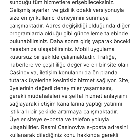
sunduğu tüm hizmetlere erişebileceksiniz.
Gelişmiş ayarları ve gizlilik odaklı versiyonuyla
size en iyi kullanıcı deneyimini sunmaya
çalışmaktadır. Adres değişikliği olduğunda diğer
programlarda olduğu gibi güncelleme talebinde
bulunabilirsiniz. Daha sonra giriş yaparak önceki
hesabınıza ulaşabilirsiniz. Mobil uygulama
kusursuz bir şekilde çalışmaktadır. Trafiğe,
haberlere ve çeşitliliğe değer veren bir site olan
Casinoviva, iletişim konularını da ön planda
tutarak üyelerine kesintisiz hizmet sağlıyor. Site,
üyelerinin değerli deneyimler yaşamasını,
gerekli müdahaleleri ve şeffaf hizmet anlayışını
sağlayarak iletişim kanallarına yaptığı yatırımı
istikrarlı bir şekilde artırmaya çalışmaktadır.
Üyeler siteye e-posta ve telefon yoluyla
ulaşabilirler. Resmi Casinoviva e-posta adresini
kullanarak dilediğiniz konu hakkında gerekli