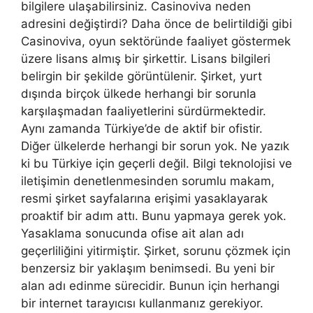
bilgilere ulaşabilirsiniz. Casinoviva neden
adresini değiştirdi? Daha önce de belirtildiği gibi
Casinoviva, oyun sektöründe faaliyet göstermek
üzere lisans almış bir şirkettir. Lisans bilgileri
belirgin bir şekilde görüntülenir. Şirket, yurt
dışında birçok ülkede herhangi bir sorunla
karşılaşmadan faaliyetlerini sürdürmektedir.
Aynı zamanda Türkiye’de de aktif bir ofistir.
Diğer ülkelerde herhangi bir sorun yok. Ne yazık
ki bu Türkiye için geçerli değil. Bilgi teknolojisi ve
iletişimin denetlenmesinden sorumlu makam,
resmi şirket sayfalarına erişimi yasaklayarak
proaktif bir adım attı. Bunu yapmaya gerek yok.
Yasaklama sonucunda ofise ait alan adı
geçerliliğini yitirmiştir. Şirket, sorunu çözmek için
benzersiz bir yaklaşım benimsedi. Bu yeni bir
alan adı edinme sürecidir. Bunun için herhangi
bir internet tarayıcısı kullanmanız gerekiyor.