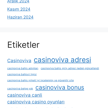
Aralık 2024
Kasım 2024
Haziran 2024
Etiketler
casinoviva adresi
Casinoviva
casinoviva bahis adımları
casinoviva bahis giriş adresi neden güncellendi
casinoviva bahisçi i̇lgisi
casinoviva bahis şirketi i̇yi i̇ncelenmiş ve güvenilir site
casinoviva bonus
casinoviva belge yok
casinoviva canli
casinoviva casino oyunları