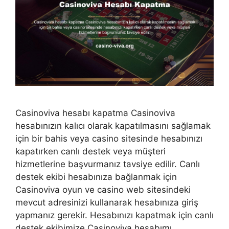
Casinoviva hesabı kapatma Casinoviva
hesabınızın kalıcı olarak kapatılmasını sağlamak
için bir bahis veya casino sitesinde hesabınızı
kapatırken canlı destek veya müşteri
hizmetlerine başvurmanız tavsiye edilir. Canlı
destek ekibi hesabınıza bağlanmak için
Casinoviva oyun ve casino web sitesindeki
mevcut adresinizi kullanarak hesabınıza giriş
yapmanız gerekir. Hesabınızı kapatmak için canlı
destek ekibimize Casinoviva hesabımı