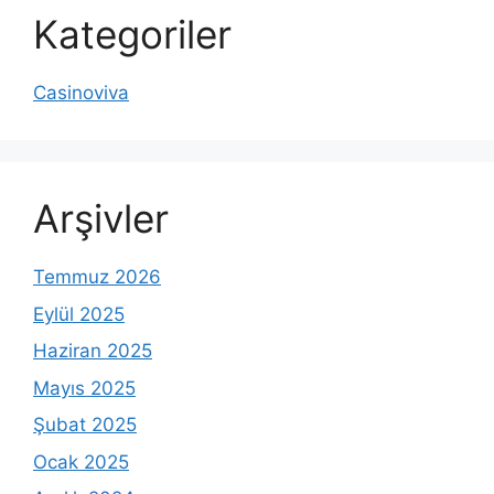
Kategoriler
Casinoviva
Arşivler
Temmuz 2026
Eylül 2025
Haziran 2025
Mayıs 2025
Şubat 2025
Ocak 2025