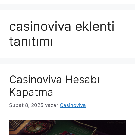
casinoviva eklenti
tanıtımı
Casinoviva Hesabı
Kapatma
Şubat 8, 2025
yazar
Casinoviva