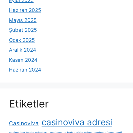
Eylül 2025
Haziran 2025
Mayıs 2025
Şubat 2025
Ocak 2025
Aralık 2024
Kasım 2024
Haziran 2024
Etiketler
casinoviva adresi
Casinoviva
casinoviva bahis adımları
casinoviva bahis giriş adresi neden güncellendi