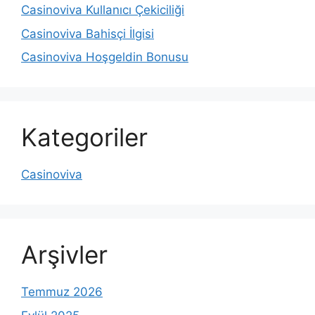
Casinoviva Kullanıcı Çekiciliği
Casinoviva Bahisçi İlgisi
Casinoviva Hoşgeldin Bonusu
Kategoriler
Casinoviva
Arşivler
Temmuz 2026