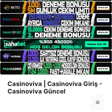
İçeriğe
Casinoviva | Casinoviva Giriş -
atla
Casinoviva Güncel
Menü