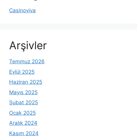
Casinoviva
Arşivler
Temmuz 2026
Eylül 2025
Haziran 2025
Mayıs 2025
Şubat 2025
Ocak 2025
Aralık 2024
Kasım 2024