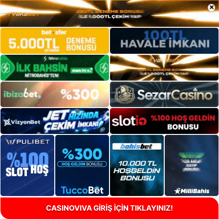
×
CASINOVIVA GİRİŞ İÇİN TIKLAYINIZ!