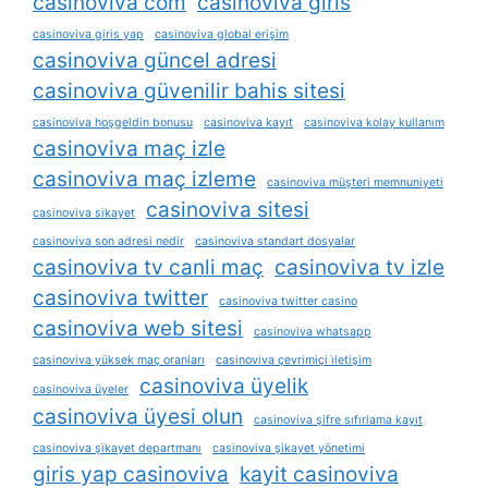
casinoviva com
casinoviva giris
casinoviva giris yap
casinoviva global erişim
casinoviva güncel adresi
casinoviva güvenilir bahis sitesi
casinoviva hoşgeldin bonusu
casinoviva kayıt
casinoviva kolay kullanım
casinoviva maç izle
casinoviva maç izleme
casinoviva müşteri memnuniyeti
casinoviva sitesi
casinoviva sikayet
casinoviva son adresi nedir
casinoviva standart dosyalar
casinoviva tv canli maç
casinoviva tv izle
casinoviva twitter
casinoviva twitter casino
casinoviva web sitesi
casinoviva whatsapp
casinoviva yüksek maç oranları
casinoviva çevrimiçi i̇letişim
casinoviva üyelik
casinoviva üyeler
casinoviva üyesi olun
casinoviva şifre sıfırlama kayıt
casinoviva şikayet departmanı
casinoviva şikayet yönetimi
giris yap casinoviva
kayit casinoviva