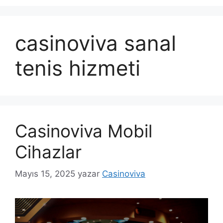
casinoviva sanal
tenis hizmeti
Casinoviva Mobil
Cihazlar
Mayıs 15, 2025
yazar
Casinoviva