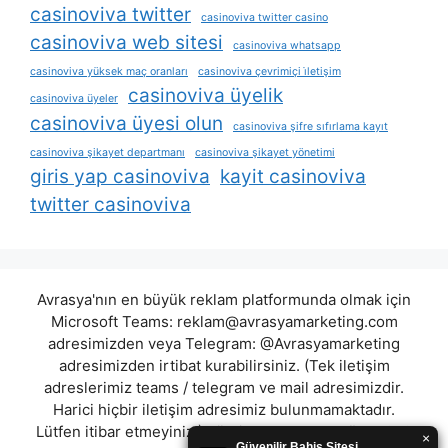
casinoviva twitter
casinoviva twitter casino
casinoviva web sitesi
casinoviva whatsapp
casinoviva yüksek maç oranları
casinoviva çevrimiçi i̇letişim
casinoviva üyelik
casinoviva üyeler
casinoviva üyesi olun
casinoviva şifre sıfırlama kayıt
casinoviva şikayet departmanı
casinoviva şikayet yönetimi
giris yap casinoviva
kayit casinoviva
twitter casinoviva
Avrasya'nın en büyük reklam platformunda olmak için
Microsoft Teams:
reklam@avrasyamarketing.com
adresimizden veya Telegram: @Avrasyamarketing
adresimizden irtibat kurabilirsiniz. (Tek iletişim
adreslerimiz teams / telegram ve mail adresimizdir.
Harici hiçbir iletişim adresimiz bulunmamaktadır.
Lütfen itibar etmeyiniz.) Türkiye yasalarına göre 7258