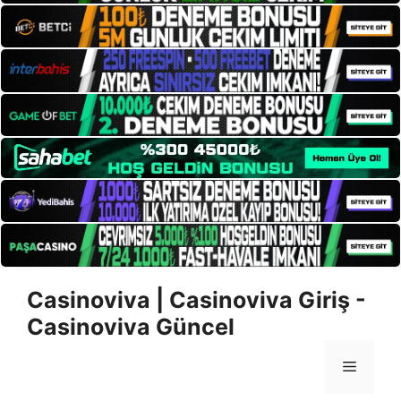
İçeriğe
Casinoviva | Casinoviva Giriş -
atla
Casinoviva Güncel
Menü