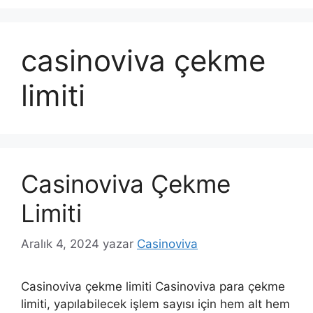
casinoviva çekme
limiti
Casinoviva Çekme
Limiti
Aralık 4, 2024
yazar
Casinoviva
Casinoviva çekme limiti Casinoviva para çekme
limiti, yapılabilecek işlem sayısı için hem alt hem